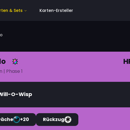
rten & Sets
Karten-Ersteller
lo
lo
H
n
| Phase 1
Will-O-Wisp
wäche
+20
Rückzug