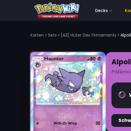
Decks
Ka
Karten
Sets
[A3] Hüter Des Firmaments
Alpol
Alpol
Pokémo
Sch