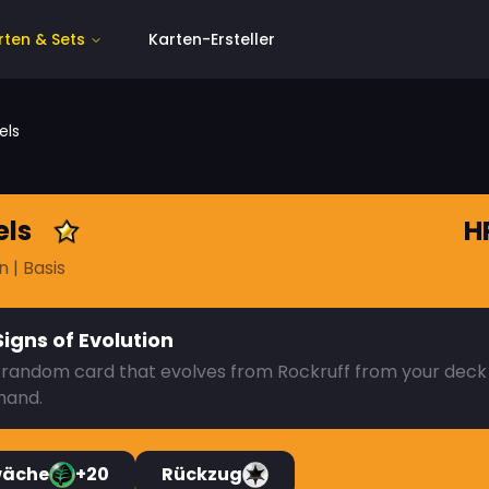
rten & Sets
Karten-Ersteller
els
els
H
n
| Basis
Signs of Evolution
 random card that evolves from Rockruff from your deck 
hand.
wäche
+20
Rückzug