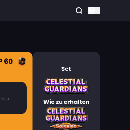
P 60
Set
into
Wie zu erhalten