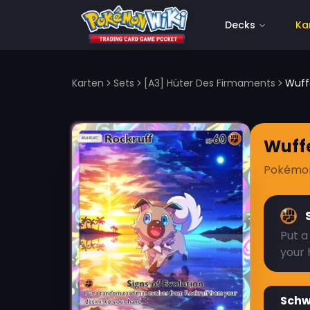
Decks
Ka
Karten
Sets
[A3] Hüter Des Firmaments
Wuff
Wuff
Pokémo
Put a
your 
Sch