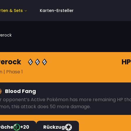
rten & Sets
Karten-Ersteller
erock
erock
HP
n
| Phase 1
Blood Fang
ur opponent’s Active Pokémon has more remaining HP tha
mon, this attack does 50 more damage.
wäche
+20
Rückzug