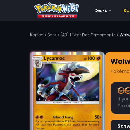
Decks
Ka
Karten
Sets
[A3] Hüter Des Firmaments
Wolw
Wolw
Pokémo
If yo
Poké
Sch