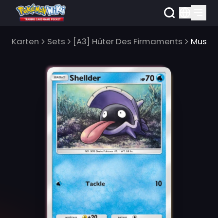
Karten
Sets
[A3] Hüter Des Firmaments
Musch