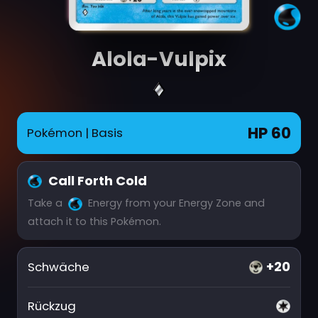
Alola-Vulpix
HP 60
Pokémon
| Basis
Call Forth Cold
Take a
Energy from your Energy Zone and
attach it to this Pokémon.
+20
Schwäche
Rückzug