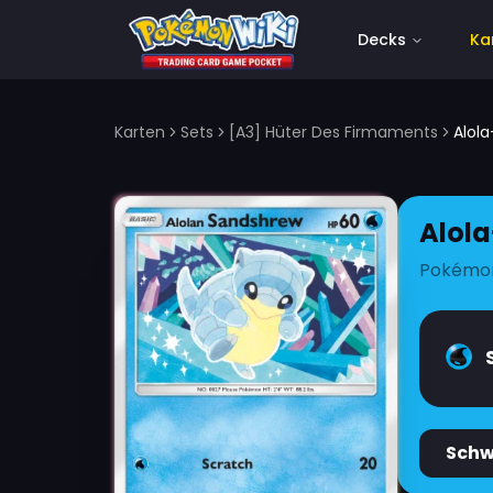
Decks
Ka
Karten
Sets
[A3] Hüter Des Firmaments
Alol
Alol
Pokémo
Sch