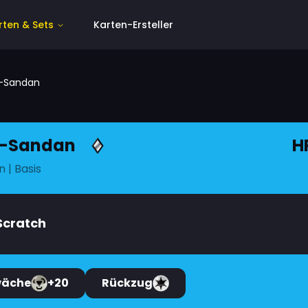
rten & Sets
Karten-Ersteller
a-Sandan
a-Sandan
H
n
| Basis
Scratch
wäche
+20
Rückzug