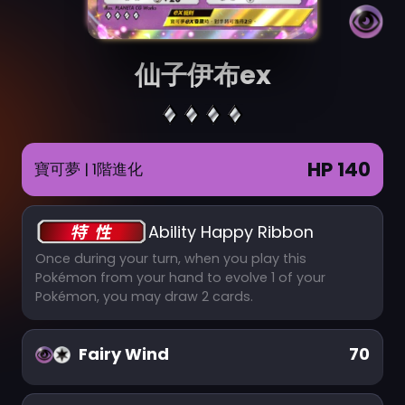
仙子伊布ex
HP 140
寶可夢
| 1階進化
Ability Happy Ribbon
Once during your turn, when you play this
Pokémon from your hand to evolve 1 of your
Pokémon, you may draw 2 cards.
Fairy Wind
70