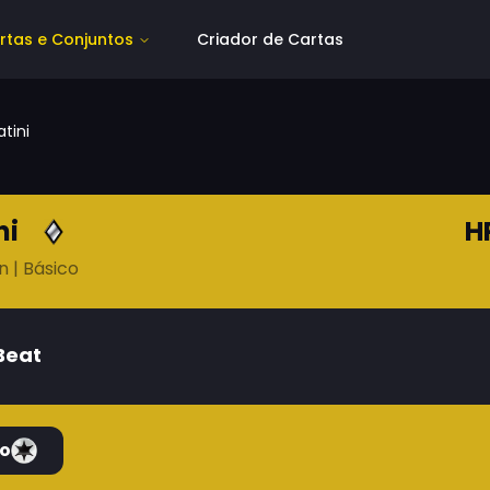
rtas e Conjuntos
Criador de Cartas
atini
ni
H
n
| Básico
Beat
o