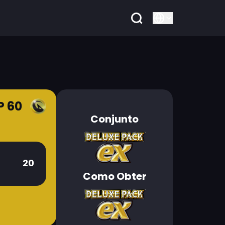
P 60
Conjunto
20
Como Obter