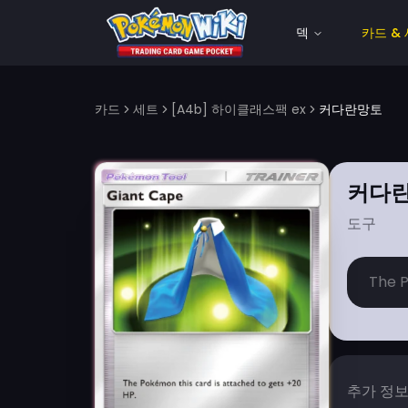
덱
카드 &
카드
세트
[A4b] 하이클래스팩 ex
커다란망토
커다
도구
The P
추가 정보