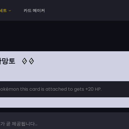
 세트
카드 메이커
란망토
okémon this card is attached to gets +20 HP.
가 곧 제공됩니다...