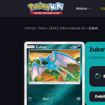
Mazos
Ca
Cartas
Sets
[A4b] Sobre Deluxe ex
Zubat
Zuba
Pokémo
Debi