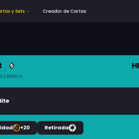
rtas y Sets
Creador de Cartas
t
H
n
| Básico
Bite
lidad
+20
Retirada