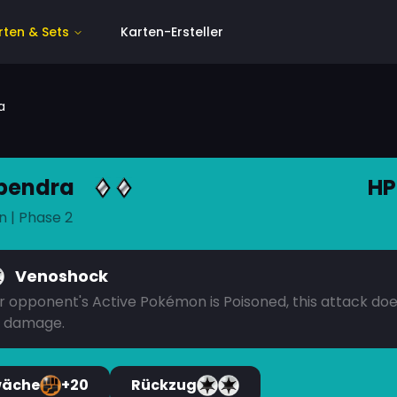
rten & Sets
Karten-Ersteller
a
pendra
HP
n
| Phase 2
Venoshock
ur opponent's Active Pokémon is Poisoned, this attack do
 damage.
wäche
+20
Rückzug