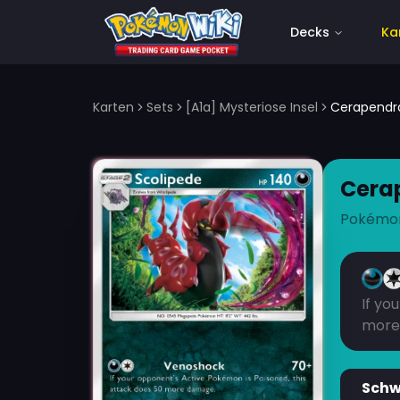
Decks
Ka
Karten
Sets
[A1a] Mysteriose Insel
Cerapendr
Cera
Pokémo
If yo
more
Sch