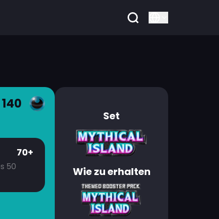
 140
Set
70+
es 50
Wie zu erhalten