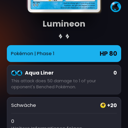
Lumineon
HP 80
Pokémon
| Phase 1
Aqua Liner
0
This attack does 50 damage to 1 of your
opponent's Benched Pokémon.
+20
Schwäche
0