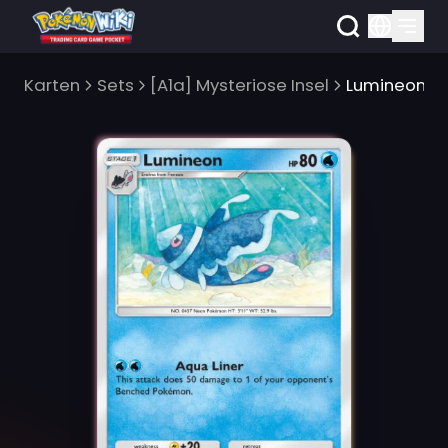
Karten
Sets
[A1a] Mysteriose Insel
Lumineon