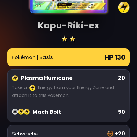
Kapu-Riki-ex
HP 130
Pokémon
| Basis
Plasma Hurricane
20
Take a
Energy from your Energy Zone and
attach it to this Pokémon.
Mach Bolt
90
+20
Schwäche