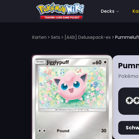
Decks
Ka
Karten
Sets
[A4b] Deluxepack-ex
Pummeluf
Pumm
Pokémo
Sch