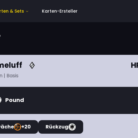
rten & Sets
Karten-Ersteller
f
eluff
H
n
| Basis
Pound
wäche
+20
Rückzug