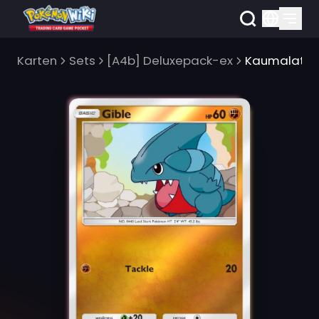
Karten
Sets
[A4b] Deluxepack-ex
Kaumalat