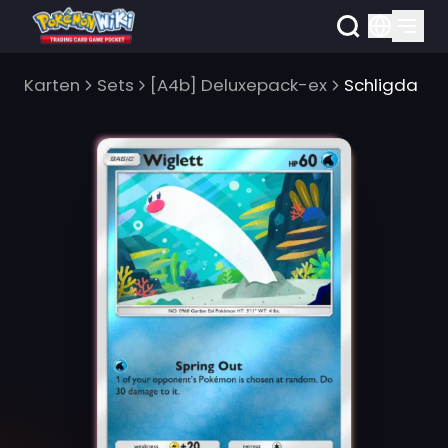
Karten
Sets
[A4b] Deluxepack-ex
Schligda