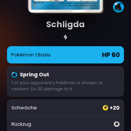
Schligda
HP 60
Pokémon
| Basis
Spring Out
1 of your opponent’s Pokémon is chosen at
random. Do 30 damage to it.
+20
Schwäche
Rückzug