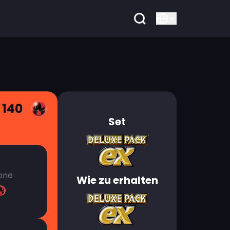
 140
Set
one
Wie zu erhalten