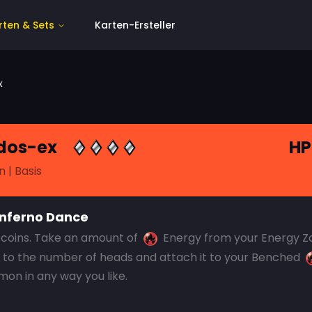
rten & Sets
Karten-Ersteller
x
dos-ex
HP
n
| Basis
Inferno Dance
3 coins. Take an amount of
Energy from your Energy Z
 to the number of heads and attach it to your Benched
on in any way you like.