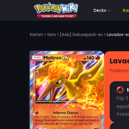
Decks
Ka
Karten
Sets
[A4b] Deluxepack-ex
Lavados-e
Lava
Pokémo
Flip 
equal
Pokém