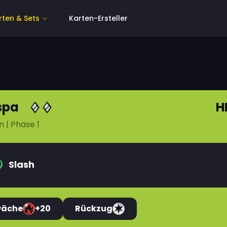
rten & Sets
Karten-Ersteller
spa
H
n
| Phase 1
Slash
wäche
+20
Rückzug