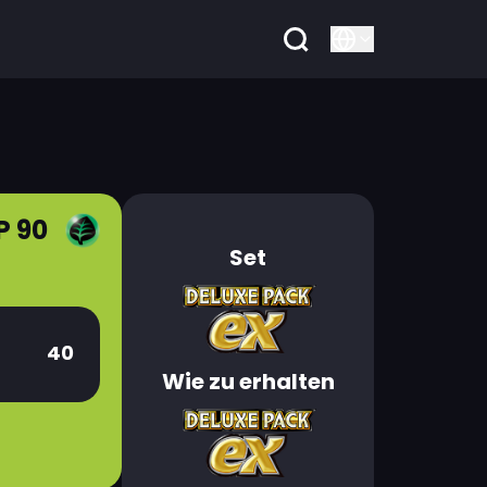
P 90
Set
40
Wie zu erhalten