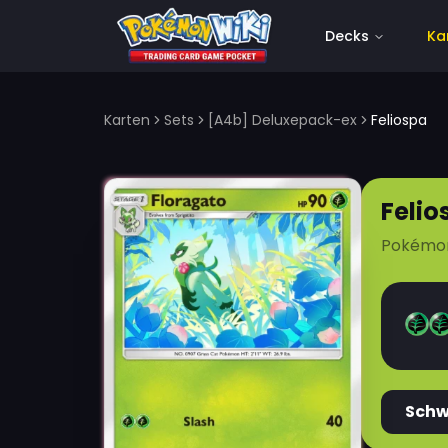
Decks
Ka
Karten
Sets
[A4b] Deluxepack-ex
Feliospa
Felio
Pokémo
Sch