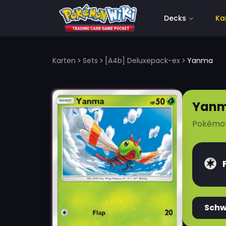
Decks
Ka
Karten
Sets
[A4b] Deluxepack-ex
Yanma
Yan
Pokémo
Sch