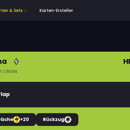
rten & Sets
Karten-Ersteller
ma
H
n
| Basis
Flap
wäche
+20
Rückzug