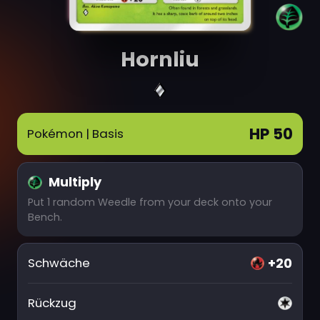
Hornliu
HP 50
Pokémon
| Basis
Multiply
Put 1 random Weedle from your deck onto your
Bench.
+20
Schwäche
Rückzug