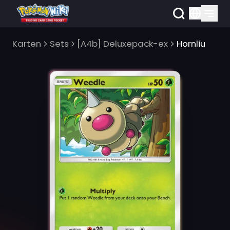
Karten
Sets
[A4b] Deluxepack-ex
Hornliu